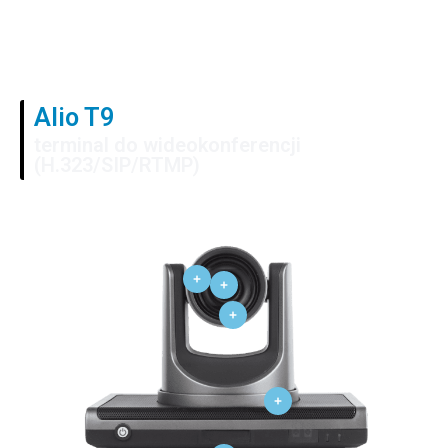
Alio T9
terminal do wideokonferencji
(H.323/SIP/RTMP)