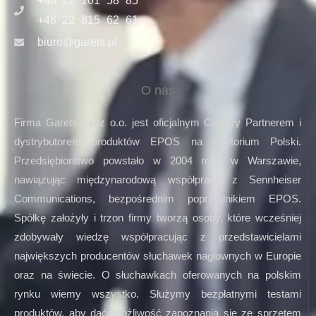
+48 22 101 58 85
+48 22 815 62 61
biuro@garets.pl
O nas
Firma Garets Sp z o.o. jest oficjalnym Country Partnerem i
dystrybutorem produktów EPOS na terytorium Polski.
Przedsiębiorstwo powstało w 2004 roku w Warszawie,
nawiązując międzynarodową współpracę z Sennheiser
Communications, bezpośrednim poprzednikiem EPOS.
Spółkę założyły i trzon firmy tworzą osoby, które wcześniej
zdobywały wiedzę współpracując z przedstawicielami
największych producentów słuchawek nagłownych w Europie
oraz na świecie. O słuchawkach oferowanych na polskim
rynku wiemy wszystko. Służymy bezpłatnymi testami
produktów, aby dać możliwość zapoznania się ze sprzętem