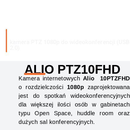
Alio PTZ10FHD
kamera PTZ 1080p do wideokonferencji (USB
2.0)
ALIO PTZ10FHD
Kamera internetowych
Alio
10PTZFHD
o rozdzielczości
1080p
zaprojektowana
jest do spotkań wideokonferencyjnych
dla większej ilości osób w gabinetach
typu Open Space, huddle room oraz
dużych sal konferencyjnych.