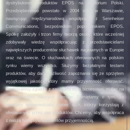
dystrybutorem produktów EPOS na terytorium Polski.
Przedsiębiorstwo powstało w 2004 roku w Warszawie,
nawiązując międzynarodową współpracę z Sennheiser
Communications, bezpośrednim poprzednikiem EPOS.
Spółkę założyły i trzon firmy tworzą osoby, które wcześniej
zdobywały wiedzę współpracując z przedstawicielami
największych producentów słuchawek nagłownych w Europie
oraz na świecie. O słuchawkach oferowanych na polskim
rynku wiemy wszystko. Służymy bezpłatnymi testami
produktów, aby dać możliwość zapoznania się ze sprzętem
wyjątkowej jakości, który mamy przyjemność oferować.
Postępujemy zgodnie z zasadami etyki biznesowej, mając na
uwadze dobro naszych klientów. Pamiętamy o tym, że
jesteśmy odpowiedzialni wobec tych, którzy korzystają z
oferowanych przez nas produktów. Chcemy, aby współpraca
z naszą firmą była dla klientów przyjemnością.