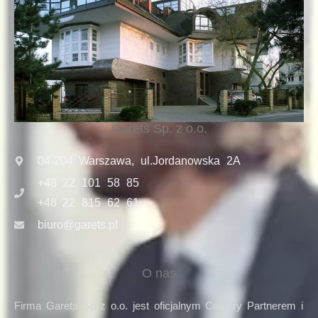
Garets Sp. z o.o.
04-204 Warszawa, ul.Jordanowska 2A
+48 22 101 58 85
+48 22 815 62 61
biuro@garets.pl
O nas
Firma Garets Sp z o.o. jest oficjalnym Country Partnerem i