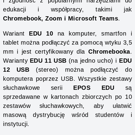
i zgodność z popularnymi narzędziami do
edukacji i współpracy, takimi jak
Chromebook, Zoom i Microsoft Teams
.
Wariant
EDU 10
na komputer, smartfon i
tablet można podłączyć za pomocą wtyku 3,5
mm i jest certyfikowany dla
Chromebooka
.
Warianty
EDU 11 USB
(na jedno ucho) i
EDU
12 USB
(stereo) można podłączyć do
komputera poprzez USB. Wszystkie zestawy
słuchawkowe serii
EPOS EDU
są
sprzedawane w kartonach zbiorczych po 10
zestawów słuchawkowych, aby ułatwić
masową dystrybucję wśród studentów i
instytucji.