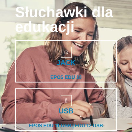
Słuchawki dla
edukacji
JACK
EPOS EDU 10
USB
EPOS EDU 11 USB | EDU 12 USB