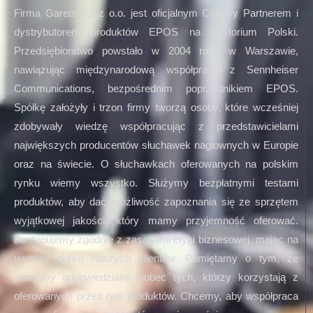
Firma Garets Sp z o.o. jest oficjalnym Country Partnerem i
dystrybutorem produktów EPOS na terytorium Polski.
Przedsiębiorstwo powstało w 2004 roku w Warszawie,
nawiązując międzynarodową współpracę z Sennheiser
Communications, bezpośrednim poprzednikiem EPOS.
Spółkę założyły i trzon firmy tworzą osoby, które wcześniej
zdobywały wiedzę współpracując z przedstawicielami
największych producentów słuchawek nagłownych w Europie
oraz na świecie. O słuchawkach oferowanych na polskim
rynku wiemy wszystko. Służymy bezpłatnymi testami
produktów, aby dać możliwość zapoznania się ze sprzętem
wyjątkowej jakości, który mamy przyjemność oferować.
Postępujemy zgodnie z zasadami etyki biznesowej, mając na
uwadze dobro naszych klientów. Pamiętamy o tym, że
jesteśmy odpowiedzialni wobec tych, którzy korzystają z
oferowanych przez nas produktów. Chcemy, aby współpraca