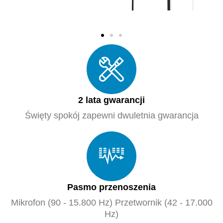
EDU
EDU
EDU
EDU
EDU
EDU
EDU
EDU
EDU
10
10
10
11
11
11
11
11
11
2 lata gwarancji
Święty spokój zapewni dwuletnia gwarancja
Pasmo przenoszenia
Mikrofon (90 - 15.800 Hz) Przetwornik (42 - 17.000
Hz)