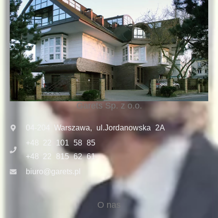
Garets Sp. z o.o.
04-204 Warszawa, ul.Jordanowska 2A
+48 22 101 58 85
+48 22 815 62 61
biuro@garets.pl
O nas