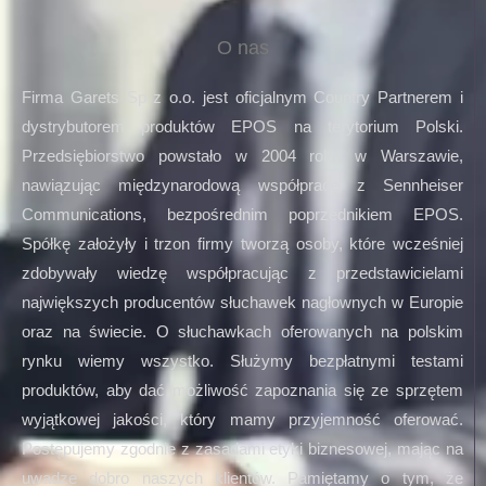
O nas
Firma Garets Sp z o.o. jest oficjalnym Country Partnerem i
dystrybutorem produktów EPOS na terytorium Polski.
Przedsiębiorstwo powstało w 2004 roku w Warszawie,
nawiązując międzynarodową współpracę z Sennheiser
Communications, bezpośrednim poprzednikiem EPOS.
Spółkę założyły i trzon firmy tworzą osoby, które wcześniej
zdobywały wiedzę współpracując z przedstawicielami
największych producentów słuchawek nagłownych w Europie
oraz na świecie. O słuchawkach oferowanych na polskim
rynku wiemy wszystko. Służymy bezpłatnymi testami
produktów, aby dać możliwość zapoznania się ze sprzętem
wyjątkowej jakości, który mamy przyjemność oferować.
Postępujemy zgodnie z zasadami etyki biznesowej, mając na
uwadze dobro naszych klientów. Pamiętamy o tym, że