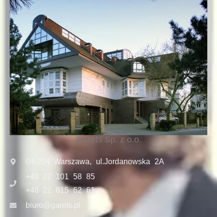
Garets Sp. z o.o.
04-204 Warszawa, ul.Jordanowska 2A
+48 22 101 58 85
+48 22 815 62 61
biuro@garets.pl